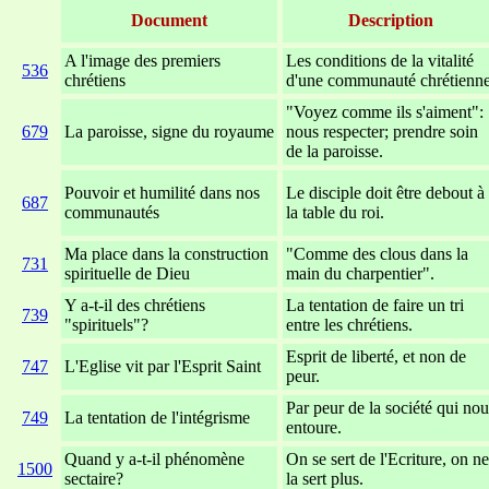
Document
Description
A l'image des premiers
Les conditions de la vitalité
536
chrétiens
d'une communauté chrétienne
"Voyez comme ils s'aiment":
679
La paroisse, signe du royaume
nous respecter; prendre soin
de la paroisse.
Pouvoir et humilité dans nos
Le disciple doit être debout à
687
communautés
la table du roi.
Ma place dans la construction
"Comme des clous dans la
731
spirituelle de Dieu
main du charpentier".
Y a-t-il des chrétiens
La tentation de faire un tri
739
"spirituels"?
entre les chrétiens.
Esprit de liberté, et non de
747
L'Eglise vit par l'Esprit Saint
peur.
Par peur de la société qui nou
749
La tentation de l'intégrisme
entoure.
Quand y a-t-il phénomène
On se sert de l'Ecriture, on ne
1500
sectaire?
la sert plus.