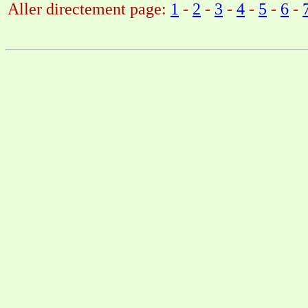
Aller directement page:
1
-
2
-
3
-
4
-
5
-
6
-