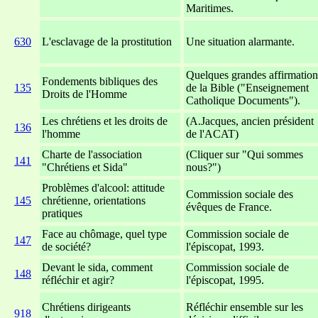
Maritimes.
630
L'esclavage de la prostitution
Une situation alarmante.
Quelques grandes affirmation
Fondements bibliques des
135
de la Bible ("Enseignement
Droits de l'Homme
Catholique Documents").
Les chrétiens et les droits de
(A.Jacques, ancien président
136
l'homme
de l'ACAT)
Charte de l'association
(Cliquer sur "Qui sommes
141
"Chrétiens et Sida"
nous?")
Problèmes d'alcool: attitude
Commission sociale des
145
chrétienne, orientations
évêques de France.
pratiques
Face au chômage, quel type
Commission sociale de
147
de société?
l'épiscopat, 1993.
Devant le sida, comment
Commission sociale de
148
réfléchir et agir?
l'épiscopat, 1995.
Chrétiens dirigeants
Réfléchir ensemble sur les
918