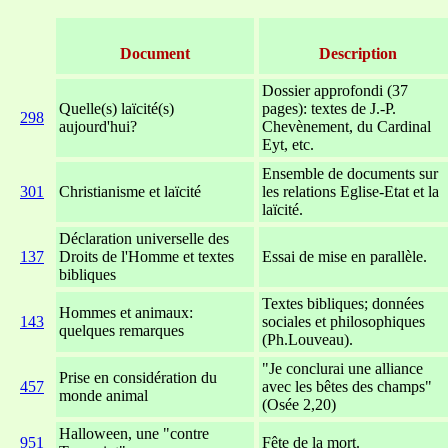
Document
Description
Dossier approfondi (37
Quelle(s) laïcité(s)
pages): textes de J.-P.
298
aujourd'hui?
Chevènement, du Cardinal
Eyt, etc.
Ensemble de documents sur
301
Christianisme et laïcité
les relations Eglise-Etat et la
laïcité.
Déclaration universelle des
137
Droits de l'Homme et textes
Essai de mise en parallèle.
bibliques
Textes bibliques; données
Hommes et animaux:
143
sociales et philosophiques
quelques remarques
(Ph.Louveau).
"Je conclurai une alliance
Prise en considération du
457
avec les bêtes des champs"
monde animal
(Osée 2,20)
Halloween, une "contre
951
Fête de la mort.