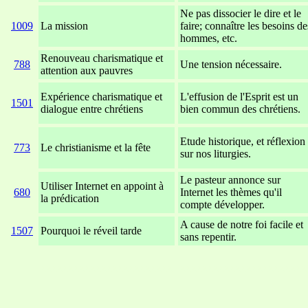
Ne pas dissocier le dire et le
1009
La mission
faire; connaître les besoins de
hommes, etc.
Renouveau charismatique et
788
Une tension nécessaire.
attention aux pauvres
Expérience charismatique et
L'effusion de l'Esprit est un
1501
dialogue entre chrétiens
bien commun des chrétiens.
Etude historique, et réflexion
773
Le christianisme et la fête
sur nos liturgies.
Le pasteur annonce sur
Utiliser Internet en appoint à
680
Internet les thèmes qu'il
la prédication
compte développer.
A cause de notre foi facile et
1507
Pourquoi le réveil tarde
sans repentir.
xxxxxxxxxxxxxxxxxxxxxxxx
xxxxxxxxxxxxxxxxxxxxxxx