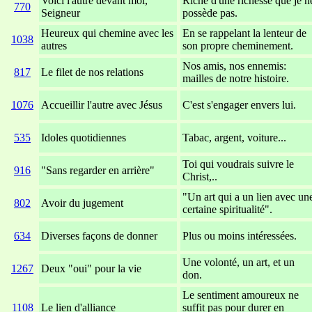
Voici l'autre devant moi,
Riche d'une richesse que je n
770
Seigneur
possède pas.
Heureux qui chemine avec les
En se rappelant la lenteur de
1038
autres
son propre cheminement.
Nos amis, nos ennemis:
817
Le filet de nos relations
mailles de notre histoire.
1076
Accueillir l'autre avec Jésus
C'est s'engager envers lui.
535
Idoles quotidiennes
Tabac, argent, voiture...
Toi qui voudrais suivre le
916
"Sans regarder en arrière"
Christ,..
"Un art qui a un lien avec un
802
Avoir du jugement
certaine spiritualité".
634
Diverses façons de donner
Plus ou moins intéressées.
Une volonté, un art, et un
1267
Deux "oui" pour la vie
don.
Le sentiment amoureux ne
1108
Le lien d'alliance
suffit pas pour durer en