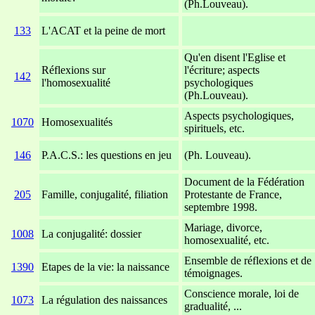
(Ph.Louveau).
133
L'ACAT et la peine de mort
-
Qu'en disent l'Eglise et
Réflexions sur
l'écriture; aspects
142
l'homosexualité
psychologiques
(Ph.Louveau).
Aspects psychologiques,
1070
Homosexualités
spirituels, etc.
146
P.A.C.S.: les questions en jeu
(Ph. Louveau).
Document de la Fédération
205
Famille, conjugalité, filiation
Protestante de France,
septembre 1998.
Mariage, divorce,
1008
La conjugalité: dossier
homosexualité, etc.
Ensemble de réflexions et de
1390
Etapes de la vie: la naissance
témoignages.
Conscience morale, loi de
1073
La régulation des naissances
gradualité, ...