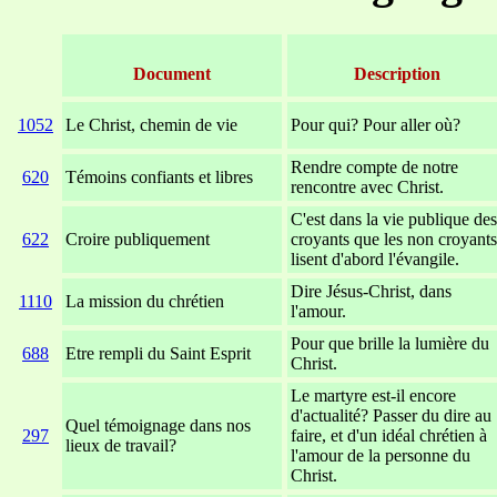
Document
Description
1052
Le Christ, chemin de vie
Pour qui? Pour aller où?
Rendre compte de notre
620
Témoins confiants et libres
rencontre avec Christ.
C'est dans la vie publique des
622
Croire publiquement
croyants que les non croyants
lisent d'abord l'évangile.
Dire Jésus-Christ, dans
1110
La mission du chrétien
l'amour.
Pour que brille la lumière du
688
Etre rempli du Saint Esprit
Christ.
Le martyre est-il encore
d'actualité? Passer du dire au
Quel témoignage dans nos
297
faire, et d'un idéal chrétien à
lieux de travail?
l'amour de la personne du
Christ.