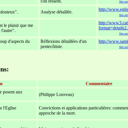
l'on ressent.
xxxxxxxxx
Site co
http://www.egli
 douteux".
Analyse détaillée.
xxxxxxxxx
Site co
http://www3.ca
st le plaisir que me
-
format=details
 l'autre".
xxxxxxxxx
Site co
oup d'aspects du
Réflexions détaillées d'un
http://www.samiz
pentecôtiste.
xxxxxxxxx
Site co
xxxxxxxxxx
xxxxxxxxxxxxxxxxxxxxxxxx
ens:
on
Commentaire
e posent aux
(Philippe Louveau)
 l'Eglise
Convictions et applications particulières: commen
approche de la mort.