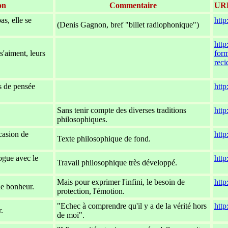
on
Commentaire
UR
as, elle se
http
(Denis Gagnon, bref "billet radiophonique")
xxx
htt
'aiment, leurs
for
-
rec
xxx
s de pensée
http
-
xxx
Sans tenir compte des diverses traditions
http
philosophiques.
xxx
casion de
http
Texte philosophique de fond.
xxx
ogue avec le
http
Travail philosophique très développé.
xxx
Mais pour exprimer l'infini, le besoin de
http
le bonheur.
protection, l'émotion.
xxx
"Echec à comprendre qu'il y a de la vérité hors
http
.
de moi".
xxx