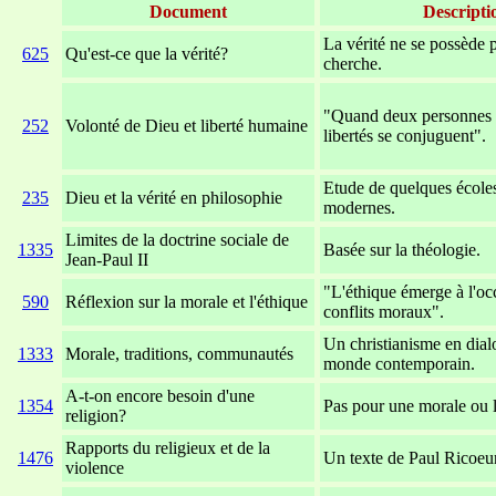
Document
Descripti
La vérité ne se possède p
625
Qu'est-ce que la vérité?
cherche.
"Quand deux personnes s
252
Volonté de Dieu et liberté humaine
libertés se conjuguent".
Etude de quelques école
235
Dieu et la vérité en philosophie
modernes.
Limites de la doctrine sociale de
1335
Basée sur la théologie.
Jean-Paul II
"L'éthique émerge à l'oc
590
Réflexion sur la morale et l'éthique
conflits moraux".
Un christianisme en dial
1333
Morale, traditions, communautés
monde contemporain.
A-t-on encore besoin d'une
1354
Pas pour une morale ou 
religion?
Rapports du religieux et de la
1476
Un texte de Paul Ricoeur
violence