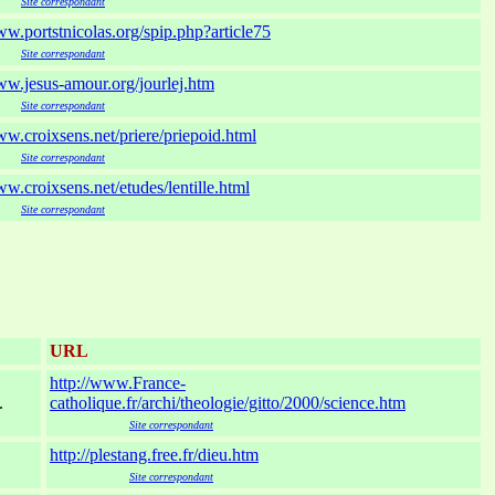
Site correspondant
ww.portstnicolas.org/spip.php?article75
xxx
Site correspondant
ww.jesus-amour.org/jourlej.htm
xxx
Site correspondant
ww.croixsens.net/priere/priepoid.html
xxx
Site correspondant
ww.croixsens.net/etudes/lentille.html
xxx
Site correspondant
URL
http://www.France-
.
catholique.fr/archi/theologie/gitto/2000/science.htm
xxxxxxxxx
Site correspondant
http://plestang.free.fr/dieu.htm
xxxxxxxxx
Site correspondant