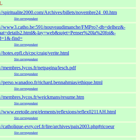
L
://spiritualite2000.com/Archives/billets/novembre24_00.htm
xxxxxx
Site correspondant
p://www3.catho.be:591/nouveaudimanche/FMPro?-db=delhez&-
mat=details2.html&-lay=web&sujet=Penser%20la%20foi&-
id=1&-find=
xxxxxx
Site correspondant
://hotes.epfl.ch/cpc/craig/verite.html
xxxxxx
Site correspondant
://membres.lycos.fr/netpagina/lesch.pdf
xxxxxx
Site correspondant
://perso.wanadoo.fr/richard.bennahmias/ethique.html
xxxxxx
Site correspondant
://membres.lycos.fr/weickmans/resume.htm
xxxxxx
Site correspondant
://www.eretoile.org/elements/reflexions/reflex0211AH.html
xxxxxx
Site correspondant
://catholique-evry.cef.fr/lire/archives/paix2003.php#ricoeur
xxxxxx
Site correspondant