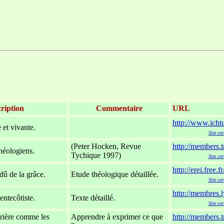
ription
Commentaire
URL
http://www.ichtu
 et vivante.
-
xxxxxxxxx
Site co
(Peter Hocken, Revue
http://members.
héologiens.
Tychique 1997)
xxxxxxxxx
Site co
http://erei.free.
 dû de la grâce.
Etude théologique détaillée.
xxxxxxxxx
Site co
http://membres.l
entecôtiste.
Texte détaillé.
xxxxxxxxx
Site co
rière comme les
Apprendre à exprimer ce que
http://members.