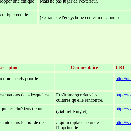
lopper une éthique.
Mais ne pas juger de l'extérieur.
as uniquement le
(Extraits de l'encyclique centesimus annus)
x
xxxxxxxxxxxxxxxxxxxxxxxx
scription
Commentaire
URL
eux mots clefs pour le
http://p
-
xxxxxx
résentations dans lesquelles
Et s'immerger dans les
http://
cultures qu'elle rencontre.
xxxxxx
que les chrétiens tiennent
http://w
(Gabriel Ringlet)
xxxxxx
estante dans le monde des
.. qui remplace celui de
http://
l'imprimerie.
xxxxxx