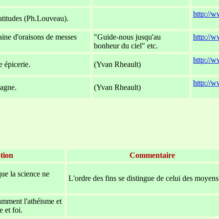
http://w
titudes (Ph.Louveau).
-
xxxxxx
ine d'oraisons de messes
"Guide-nous jusqu'au
http://w
bonheur du ciel" etc.
xxxxxx
http://w
 épicerie.
(Yvan Rheault)
xxxxxx
http://w
tagne.
(Yvan Rheault)
xxxxxx
xxxxxxxx
xxxxxxxxxxxxxxxxxxxxxxxx
tion
Commentaire
que la science ne
L'ordre des fins se distingue de celui des moyens
amment l'athéisme et
-
e et foi.