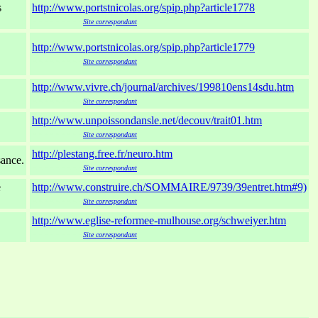
s
http://www.portstnicolas.org/spip.php?article1778
xxxxxxxxx
Site correspondant
http://www.portstnicolas.org/spip.php?article1779
xxxxxxxxx
Site correspondant
http://www.vivre.ch/journal/archives/199810ens14sdu.htm
xxxxxxxxx
Site correspondant
http://www.unpoissondansle.net/decouv/trait01.htm
xxxxxxxxx
Site correspondant
http://plestang.free.fr/neuro.htm
sance.
xxxxxxxxx
Site correspondant
e
http://www.construire.ch/SOMMAIRE/9739/39entret.htm#9)
xxxxxxxxx
Site correspondant
http://www.eglise-reformee-mulhouse.org/schweiyer.htm
xxxxxxxxx
Site correspondant