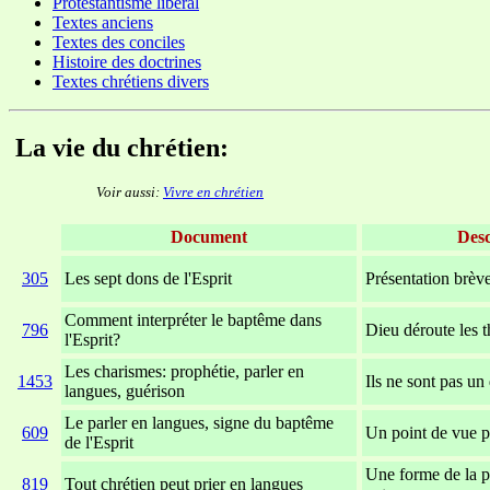
Protestantisme libéral
Textes anciens
Textes des conciles
Histoire des doctrines
Textes chrétiens divers
La vie du chrétien:
Voir aussi:
Vivre en chrétien
Document
Desc
305
Les sept dons de l'Esprit
Présentation brève
Comment interpréter le baptême dans
796
Dieu déroute les t
l'Esprit?
Les charismes: prophétie, parler en
1453
Ils ne sont pas un
langues, guérison
Le parler en langues, signe du baptême
609
Un point de vue p
de l'Esprit
Une forme de la p
819
Tout chrétien peut prier en langues