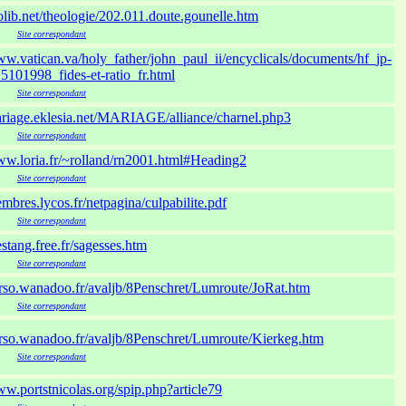
rolib.net/theologie/202.011.doute.gounelle.htm
xxx
Site correspondant
ww.vatican.va/holy_father/john_paul_ii/encyclicals/documents/hf_jp-
5101998_fides-et-ratio_fr.html
xxx
Site correspondant
mariage.eklesia.net/MARIAGE/alliance/charnel.php3
xxx
Site correspondant
www.loria.fr/~rolland/rn2001.html#Heading2
xxx
Site correspondant
embres.lycos.fr/netpagina/culpabilite.pdf
xxx
Site correspondant
lestang.free.fr/sagesses.htm
xxx
Site correspondant
erso.wanadoo.fr/avaljb/8Penschret/Lumroute/JoRat.htm
xxx
Site correspondant
erso.wanadoo.fr/avaljb/8Penschret/Lumroute/Kierkeg.htm
xxx
Site correspondant
ww.portstnicolas.org/spip.php?article79
xxx