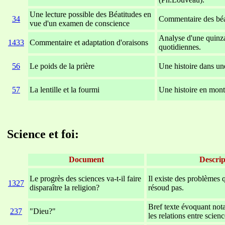
Une lecture possible des Béatitudes en
34
Commentaire des béa
vue d'un examen de conscience
Analyse d'une quinza
1433
Commentaire et adaptation d'oraisons
quotidiennes.
56
Le poids de la prière
Une histoire dans une
57
La lentille et la fourmi
Une histoire en mon
xxxxxxxxxxxxxxxxxxxxxxxx
xxxxxxxxxxxxxxxx
Science et foi:
Document
Descrip
Le progrès des sciences va-t-il faire
Il existe des problèmes 
1327
disparaître la religion?
résoud pas.
Bref texte évoquant not
237
"Dieu?"
les relations entre scienc