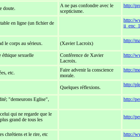
A ne pas confondre avec le
http://p
e doute.
scepticisme.
xxxxxx
http://w
table en ligne (un fichier de
-
ii_enc_1
xxxxxx
http://
d le corps au sérieux.
(Xavier Lacroix)
xxxxxx
e éthique sexuelle
Conférence de Xavier
http://
Lacroix.
xxxxxx
Faire advenir la conscience
http://m
es, etc.
morale.
xxxxxx
http://p
Quelques réflexions.
xxxxxx
idité; "demeurons Eglise",
http://p
-
xxxxxx
celui qui ne regarde que le
http://p
e plus grand de tous les
-
xxxxxx
s chrétiens et le rire, etc
http://w
-
xxxxxx