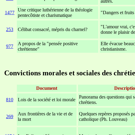
autres.
Une critique luthérienne de la théologie
1477
"Dangers et fruits
pentecôtiste et charismatique
"L'amour vrai, c'e
253
Célibat consacré, mépris du charnel?
donne le plaisir de
A propos de la "pensée positive
Elle évacue beauc
977
chrétienne"
christianisme.
xxxxxxxxxxxxxxxxxxxxxxxx
xxxxxxxxxxxxxx
Convictions morales et sociales des chréti
Document
Descripti
Panorama des questions qui s
810
Lois de la société et loi morale
chrétiens.
Aux frontières de la vie et de
Quelques repères proposés par
269
la mort
catholique (Ph. Louveau)