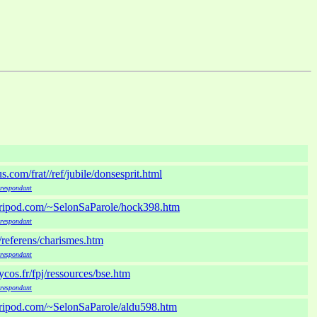
s.com/frat//ref/jubile/donsesprit.html
rrespondant
tripod.com/~SelonSaParole/hock398.htm
rrespondant
fr/referens/charismes.htm
rrespondant
ycos.fr/fpj/ressources/bse.htm
rrespondant
tripod.com/~SelonSaParole/aldu598.htm