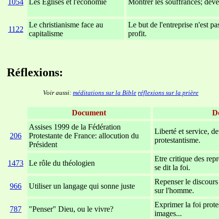
1054
Les Eglises et l'économie
Montrer les souffrances; déve
Le christianisme face au
Le but de l'entreprise n'est p
1122
capitalisme
profit.
xxxxxxxxxxxxxxxxxxxxxxxx
xxxxxxxxxxxxxxxxxxxxxxx
Réflexions:
Voir aussi:
méditations sur la Bible
réflexions sur la prière
Document
De
Assises 1999 de la Fédération
Liberté et service, d
206
Protestante de France: allocution du
protestantisme.
Président
Etre critique des rep
1473
Le rôle du théologien
se dit la foi.
Repenser le discours 
966
Utiliser un langage qui sonne juste
sur l'homme.
Exprimer la foi prot
787
"Penser" Dieu, ou le vivre?
images...