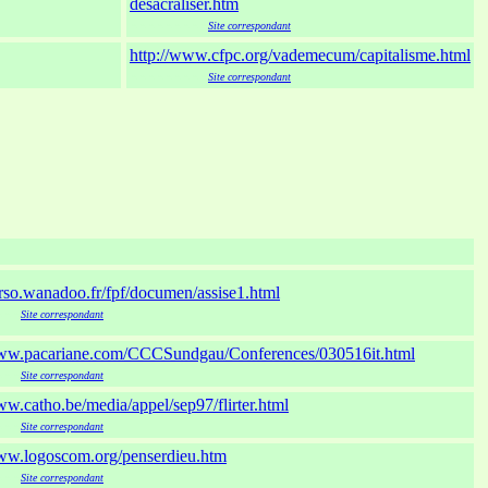
desacraliser.htm
xxxxxxxxx
Site correspondant
http://www.cfpc.org/vademecum/capitalisme.html
xxxxxxxxx
Site correspondant
erso.wanadoo.fr/fpf/documen/assise1.html
xxx
Site correspondant
www.pacariane.com/CCCSundgau/Conferences/030516it.html
xxx
Site correspondant
ww.catho.be/media/appel/sep97/flirter.html
xxx
Site correspondant
www.logoscom.org/penserdieu.htm
xxx
Site correspondant