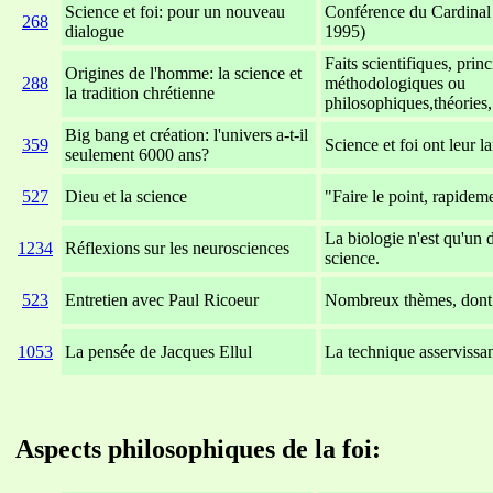
Science et foi: pour un nouveau
Conférence du Cardinal
268
dialogue
1995)
Faits scientifiques, prin
Origines de l'homme: la science et
288
méthodologiques ou
la tradition chrétienne
philosophiques,théories, 
Big bang et création: l'univers a-t-il
359
Science et foi ont leur 
seulement 6000 ans?
527
Dieu et la science
"Faire le point, rapidem
La biologie n'est qu'un 
1234
Réflexions sur les neurosciences
science.
523
Entretien avec Paul Ricoeur
Nombreux thèmes, dont l
1053
La pensée de Jacques Ellul
La technique asservissan
xxxxxxxxxxxxxxxxxxxxxxxx
xxxxxxxxxxxxxxxxxxx
Aspects philosophiques de la foi: