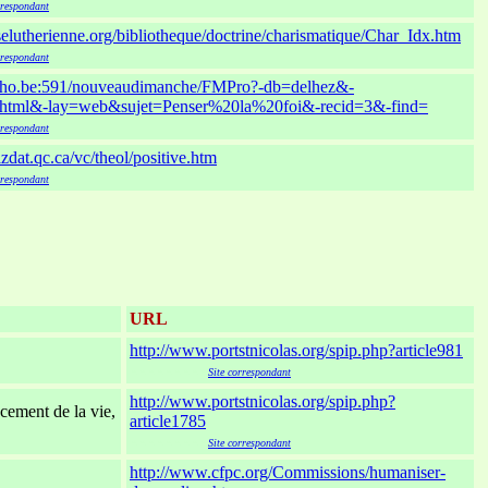
rrespondant
selutherienne.org/bibliotheque/doctrine/charismatique/Char_Idx.htm
rrespondant
tho.be:591/nouveaudimanche/FMPro?-db=delhez&-
2.html&-lay=web&sujet=Penser%20la%20foi&-recid=3&-find=
rrespondant
dat.qc.ca/vc/theol/positive.htm
rrespondant
URL
http://www.portstnicolas.org/spip.php?article981
xxxxxxxxx
Site correspondant
http://www.portstnicolas.org/spip.php?
cement de la vie,
article1785
xxxxxxxxx
Site correspondant
http://www.cfpc.org/Commissions/humaniser-