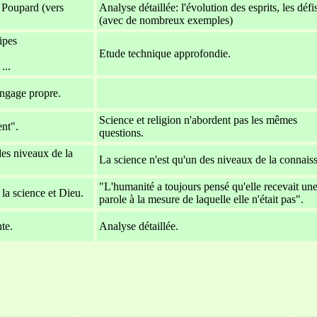
 Poupard (vers
Analyse détaillée: l'évolution des esprits, les défi
(avec de nombreux exemples)
cipes
Etude technique approfondie.
...
langage propre.
-
Science et religion n'abordent pas les mêmes
ent".
questions.
des niveaux de la
La science n'est qu'un des niveaux de la connais
"L'humanité a toujours pensé qu'elle recevait un
a science et Dieu.
parole à la mesure de laquelle elle n'était pas".
te.
Analyse détaillée.
xxxxx
xxxxxxxxxxxxxxxxxxxxxxxx