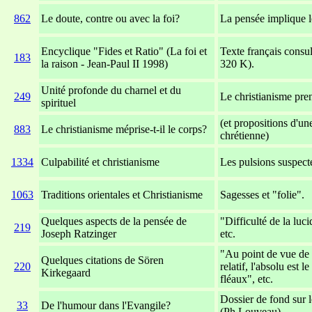
862
Le doute, contre ou avec la foi?
La pensée implique l
Encyclique "Fides et Ratio" (La foi et
Texte français consul
183
la raison - Jean-Paul II 1998)
320 K).
Unité profonde du charnel et du
249
Le christianisme pren
spirituel
(et propositions d'un
883
Le christianisme méprise-t-il le corps?
chrétienne)
1334
Culpabilité et christianisme
Les pulsions suspecté
1063
Traditions orientales et Christianisme
Sagesses et "folie".
Quelques aspects de la pensée de
"Difficulté de la luc
219
Joseph Ratzinger
etc.
"Au point de vue de 
Quelques citations de Sören
220
relatif, l'absolu est l
Kirkegaard
fléaux", etc.
Dossier de fond sur le
33
De l'humour dans l'Evangile?
(Ph.Louveau).